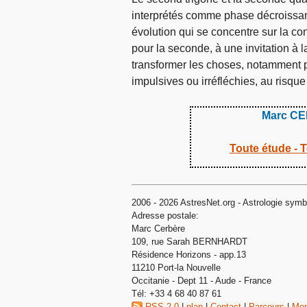
interprétés comme phase décroissante
évolution qui se concentre sur la cons
pour la seconde, à une invitation à l
transformer les choses, notamment p
impulsives ou irréfléchies, au risq
Marc C
Toute étude - T
2006 - 2026 AstresNet.org - Astrologie symbol
Adresse postale:
Marc Cerbère
109, rue Sarah BERNHARDT
Résidence Horizons - app.13
11210 Port-la Nouvelle
Occitanie - Dept 11 - Aude - France
Tél: +33 4 68 40 87 61
RSS 2.0
|
plan
|
Contact
|
Parcours
|
Men