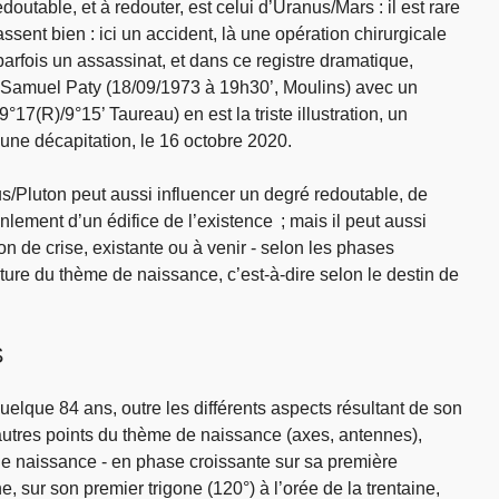
doutable, et à redouter, est celui d’Uranus/Mars : il est rare
ssent bien : ici un accident, là une opération chirurgicale
parfois un assassinat, et dans ce registre dramatique,
 Samuel Paty (18/09/1973 à 19h30’, Moulins) avec un
°17(R)/9°15’ Taureau) en est la triste illustration, un
’une décapitation, le 16 octobre 2020.
s/Pluton peut aussi influencer un degré redoutable, de
nlement d’un édifice de l’existence ; mais il peut aussi
n de crise, existante ou à venir - selon les phases
cture du thème de naissance, c’est-à-dire selon le destin de
S
uelque 84 ans, outre les différents aspects résultant de son
 autres points du thème de naissance (axes, antennes),
e naissance - en phase croissante sur sa première
e, sur son premier trigone (120°) à l’orée de la trentaine,