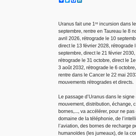
Share
Twitter
Facebook
LinkedIn
Uranus fait une 1ʳᵉ incursion dans l
septembre, rentre en Taureau le 8 no
avril 2026, rétrograde le 10 septembr
direct le 13 février 2028, rétrograde 
septembre, direct le 21 février 2030,
rétrograde le 31 octobre, direct le 1
3 août 2032, rétrograde le 6 octobr
rentre dans le Cancer le 22 mai 2033
mouvements rétrogrades et directs.
Le passage d’Uranus dans le signe 
mouvement, distribution, échange, co
bornes,..., va accélérer, pour ne pas
domaine de la téléphonie, de l’intelli
l’aviation, des bornes de recharge po
humanoïdes (les jumeaux), de la com