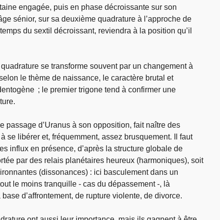
ntaine engagée, puis en phase décroissante sur son
âge sénior, sur sa deuxième quadrature à l’approche de
e temps du sextil décroissant, reviendra à la position qu’il
ère quadrature se transforme souvent par un changement à
 selon le thème de naissance, le caractère brutal et
dentogène ; le premier trigone tend à confirmer une
ture.
e passage d’Uranus à son opposition, fait naître des
se libérer et, fréquemment, assez brusquement. Il faut
es influx en présence, d’après la structure globale de
rtée par des relais planétaires heureux (harmoniques), soit
vironnantes (dissonances) : ici basculement dans un
ut le moins tranquille - cas du dépassement -, là
se d’affrontement, de rupture violente, de divorce.
rature ont aussi leur importance, mais ils gagnent à être