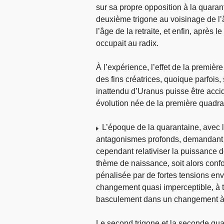
sur sa propre opposition à la quara
deuxième trigone au voisinage de l’
l’âge de la retraite, et enfin, après l
occupait au radix.
À l’expérience, l’effet de la premi
des fins créatrices, quoique parfois,
inattendu d’Uranus puisse être acci
évolution née de la première quadra
L’époque de la quarantaine, avec l
antagonismes profonds, demandant à 
cependant relativiser la puissance d
thème de naissance, soit alors confo
pénalisée par de fortes tensions en
changement quasi imperceptible, à to
basculement dans un changement à ba
Le second trigone et la seconde quad