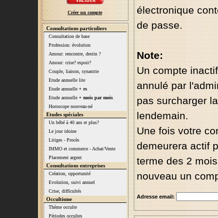
électronique con
Créer un compte
de passe.
Consultations particuliers
Consultation de base
Profession: évolution
Note:
Amour: rencontre, destin ?
Amour: crise? espoir?
Un compte inactif
Couple, liaison, synastrie
Etude annuelle lite
annulé par l'admin
Etude annuelle
+ rs
Etude annuelle
+ mois par mois
pas surcharger l
Horoscope nouveau-né
lendemain.
Etudes spéciales
Un bébé à 40 ans et plus?
Une fois votre co
Le jour idoine
Litiges - Procès
demeurera actif p
IMMO et commerce - Achat/Vente
Placement argent
terme des 2 mois,
Consultations entreprises
nouveau un comp
Création, opportunité
Evolution, suivi annuel
Crise, difficultés
Adresse email:
Occultisme
Thème occulte
Périodes occultes