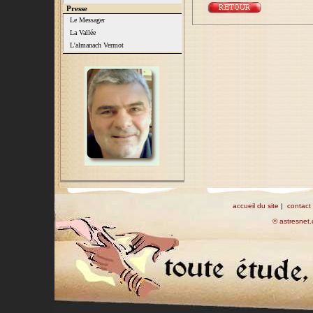
Presse
Le Messager
La Vallée
L'almanach Vermot
accueil du site
|
contact
© astresnet.