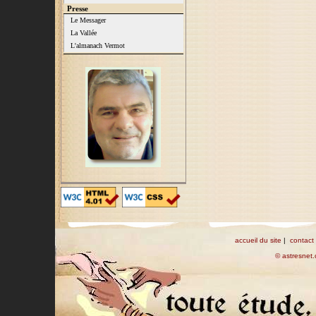
Presse
Le Messager
La Vallée
L'almanach Vermot
accueil du site
|
contact
© astresnet.