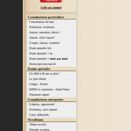
Créer un compte
Consultations particuliers
Consultation de base
Profession: évolution
Amour: rencontre, destin ?
Amour: crise? espoir?
Couple, liaison, synastrie
Etude annuelle lite
Etude annuelle
+ rs
Etude annuelle
+ mois par mois
Horoscope nouveau-né
Etudes spéciales
Un bébé à 40 ans et plus?
Le jour idoine
Litiges - Procès
IMMO et commerce - Achat/Vente
Placement argent
Consultations entreprises
Création, opportunité
Evolution, suivi annuel
Crise, difficultés
Occultisme
Thème occulte
Périodes occultes