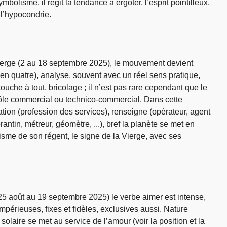
mbolisme, il régit la tendance à ergoter, l’esprit pointilleux,
, l’hypocondrie.
ierge (2 au 18 septembre 2025), le mouvement devient
 en quatre), analyse, souvent avec un réel sens pratique,
touche à tout, bricolage ; il n’est pas rare cependant que le
rôle commercial ou technico-commercial. Dans cette
ation (profession des services), renseigne (opérateur, agent
antin, métreur, géomètre, ...), bref la planète se met en
me de son régent, le signe de la Vierge, avec ses
5 août au 19 septembre 2025) le verbe aimer est intense,
 impérieuses, fixes et fidèles, exclusives aussi. Nature
laire se met au service de l’amour (voir la position et la